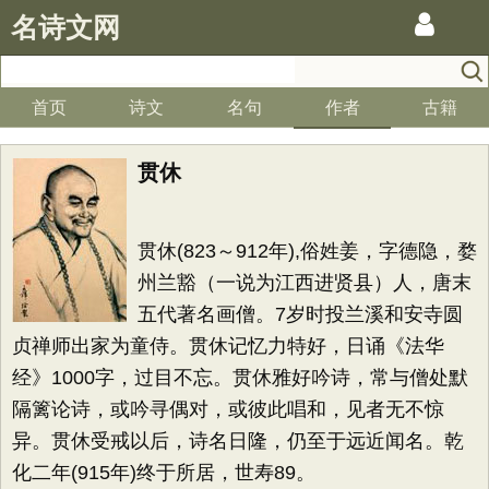
名诗文网
首页
诗文
名句
作者
古籍
贯休
贯休(823～912年),俗姓姜，字德隐，婺
州兰豁（一说为江西进贤县）人，唐末
五代著名画僧。7岁时投兰溪和安寺圆
贞禅师出家为童侍。贯休记忆力特好，日诵《法华
经》1000字，过目不忘。贯休雅好吟诗，常与僧处默
隔篱论诗，或吟寻偶对，或彼此唱和，见者无不惊
异。贯休受戒以后，诗名日隆，仍至于远近闻名。乾
化二年(915年)终于所居，世寿89。