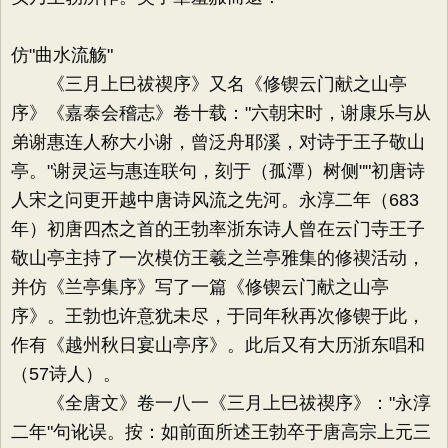
仿"曲水流觞"
《三月上巳祓禊序》又名《修锲云门献之山亭
序》《嘉泰会稽志》卷十载："六朝宋时，谢康乐与从
弟谢惠连人称大小谢，曾泛舟耶溪，对诗于王子敬山
亭。"谢灵运与惠连联句，刻于（孤潭）树侧""初唐诗
人宋之问更开越中唐诗风流之先河。永淳二年（683
年）初唐四杰之首的王勃率浙东诗人曾在云门寺王子
敬山亭主持了一次模仿王羲之兰亭雅集的修禊活动，
并仿《兰亭集序》写了一篇《修锲云门献之山亭
序》。王勃也许意犹未尽，于同年秋再次修锲于此，
作有《越州秋日宴山亭序》。此后又有大历浙东唱和
（57诗人）。
《全唐文》卷一八一《三月上巳祓禊序》："永淳
二年"句讹误。按：如前面所述王勃卒于唐高宗上元三