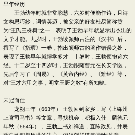
早年经历
王勃幼年时就非常聪慧，六岁时便能作诗，且诗
文构思巧妙，词情英迈，被父亲的好友杜易简称赞
为"王氏三株树"之一，表明了王勃早年就显示出杰出的
文学才能。九岁时，王勃读颜师古注的《汉书》后，
撰写了《指瑕》十卷，指出颜师古的著作错误之处，
表现了王勃早年就博学多才。十岁时，王勃便饱览六
经。十二岁至十四岁时，王勃跟随曹元在长安学医，
先后学习了《周易》、《黄帝内经》、《难经》等，
对"三才六甲之事，明堂玉匮之数"有所知晓。
未冠而仕
龙朔三年（663年） 王勃回到家乡，写《上绛州
上官司马书》等文章，寻找机会，积极入仕。麟德元
年秋（664年）， 王勃上书刘祥道，直陈政见，并表