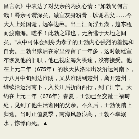
昌言疏》中表达了对父亲的内疚心情："如勃尚何言
哉！辱亲可谓深矣。诚宜灰身粉骨，以谢君父……今
大人上延国谴，远宰边邑。出三江而浮五湖，越东瓯
而渡南海。嗟乎！此勃之罪也，无所逃于天地之间
矣。"从中可体会到身为孝子的王勃内心强烈的羞愧和
自责。王勃出狱后在家里停留了一年多，这时朝廷宣
布恢复他的旧职，他已视宦海为畏途，没有接受。他
在上元二年（675年）的秋天从洛阳出发沿运河南下，
于八月中旬到达淮阴，又从淮阴到楚州，离开楚州，
继续沿运河南下，入长江后折向西行，到了江宁。大
约在上元三年（676年）春夏，王勃已至交趾王福畴
处，见到了他生活窘困的父亲。不久后，王勃便踏上
归途。当时正值夏季，南海风急浪高，王勃不幸溺
水，惊悸而死。▲