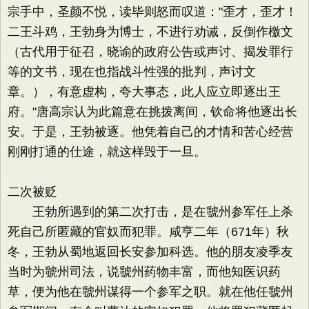
宗手中，圣颜不悦，读毕则怒而叹道："歪才，歪才！
二王斗鸡，王勃身为博士，不进行劝诫，反倒作檄文
（古代用于征召，晓谕的政府公告或声讨、揭发罪行
等的文书，现在也指战斗性强的批判，声讨文
章。），有意虚构，夸大事态，此人应立即逐出王
府。"唐高宗认为此篇意在挑拨离间，钦命将他逐出长
安。于是，王勃被逐。他凭着自己的才情和苦心经营
刚刚打通的仕途，就这样毁于一旦。
二次被贬
王勃所遇到的第二次打击，是在虢州参军任上杀
死自己所匿藏的官奴而犯罪。咸亨二年（671年）秋
冬，王勃从蜀地返回长安参加科选。他的朋友凌季友
当时为虢州司法，说虢州药物丰富，而他知医识药
草，便为他在虢州谋得一个参军之职。就在他任虢州