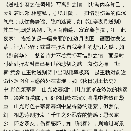
《送杜少府之任蜀州》写离别之情，以"海内存知己，
天涯若比邻"相慰勉，意境开阔，一扫惜别伤离的低沉
气息；或优美静谧、隐约迷蒙，如《江亭夜月送别》
其二"乱烟笼碧砌，飞月向南端。寂寂离亭掩，江山此
夜寒"，描绘的是一幅美丽的江边月夜图，画面优美迷
蒙，让人心醉；或重在抒发自我身世的悲切之感，如
《别薛华》，整首诗并不着意抒写惜别之情，而是时
时处处抒发对自己身世的悲切之感，哀伤之痛。"烟
雾"意象在王勃送别诗中出现频率极高，是王勃对前途
命运迷惘和困惑的外在表现，如《秋日别王长史》
中"野色笼寒雾，山光敛暮烟"，田野笼罩在浓浓的秋雾
中，凄寒而朦胧，远处的山峰在沉沉暮霭中聚敛而凝
重，山光野色在寒雾暮烟中显得隐约迷蒙，似梦似
幻。相思诗则抒发了千里之外羁客的情感：思念家
乡，怀念亲友，伤春感怀，如《羁春》，则通过写景