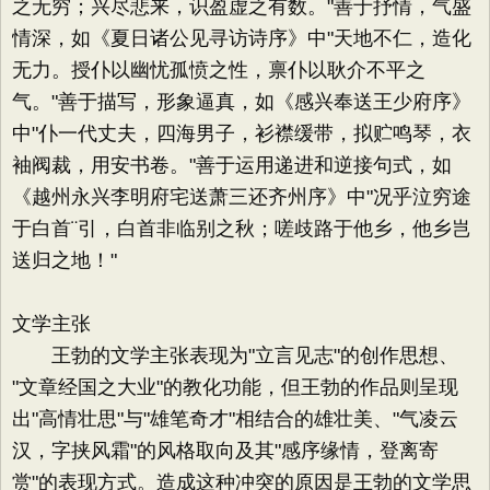
之无穷；兴尽悲来，识盈虚之有数。"善于抒情，气盛
情深，如《夏日诸公见寻访诗序》中"天地不仁，造化
无力。授仆以幽忧孤愤之性，禀仆以耿介不平之
气。"善于描写，形象逼真，如《感兴奉送王少府序》
中"仆一代丈夫，四海男子，衫襟缓带，拟贮鸣琴，衣
袖阀裁，用安书卷。"善于运用递进和逆接句式，如
《越州永兴李明府宅送萧三还齐州序》中"况乎泣穷途
于白首¨引，白首非临别之秋；嗟歧路于他乡，他乡岂
送归之地！"
文学主张
王勃的文学主张表现为"立言见志"的创作思想、
"文章经国之大业"的教化功能，但王勃的作品则呈现
出"高情壮思"与"雄笔奇才"相结合的雄壮美、"气凌云
汉，字挟风霜"的风格取向及其"感序缘情，登离寄
赏"的表现方式。造成这种冲突的原因是王勃的文学思