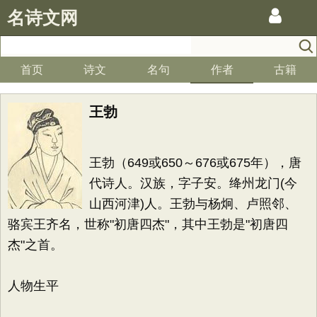
名诗文网
首页
诗文
名句
作者
古籍
王勃
王勃（649或650～676或675年），唐
代诗人。汉族，字子安。绛州龙门(今
山西河津)人。王勃与杨炯、卢照邻、
骆宾王齐名，世称"初唐四杰"，其中王勃是"初唐四
杰"之首。
人物生平