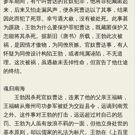
参军期间，有个叫曹达的官奴犯罪，他将罪犯藏匿起
来，后来又怕走漏风声，便杀死曹达以了其事，结果
因此而犯了死罪。幸亏遇大赦，没有被处死。此事甚
为蹊跷，王勃为什么要保护罪犯曹达，既藏匿保护又
怎能将其杀死。据新旧《唐书》所载，王勃此次被
祸，是因情才傲物，为同僚所嫉。官奴曹达事，有人
怀疑为同僚设计构陷王勃，或者纯属诬陷，不无道
理。这次被祸，虽遇赦未丢掉性命，但宣告了他仕途
的终结。
魂归南海
王勃因杀死官奴曹达，连累了他的父亲王福畴，
王福畴从雍州司功参军被贬为交趾县令，远谪到南荒
之外。这件事对王勃的打击，远远超过对自己的惩
罚。王勃为人虽有放浪不羁的一面，但他立身处世的
基本原则，却以儒家的礼法为标尺。王勃在《上百里