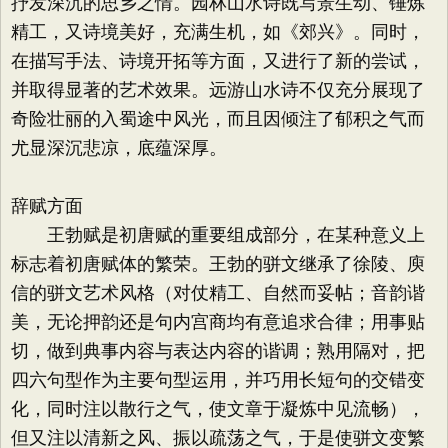
抒发深沉的思乡之情。园林山水诗既写景生动、锤炼
精工，又诗境美好，充满生机，如《郊兴》。同时，
在描写手法、诗境开拓等方面，又进行了新的尝试，
并取得显著的艺术效果。远游山水诗不仅充分展现了
奇险壮丽的入蜀途中风光，而且因倾注了郁积之气而
尤显深沉悲凉，底蕴深厚。
辞赋方面
王勃赋是初唐赋的重要组成部分，在某种意义上
标志着初唐赋体的繁荣。王勃的骈文继承了徐陵、庾
信的骈文艺术风格（对仗精工、自然而妥帖；音韵谐
美，无论押韵还是句内宫商均有意追求合律；用事贴
切，做到典事内容与表达内容的谐调；熟用隔对，把
四六句型作为主要句型运用，并巧用长短句的交错变
化，同时注以散行之气，使文章于凝炼中见流畅），
但又注以清新之风、振以疏荡之气，于是使骈文变繁