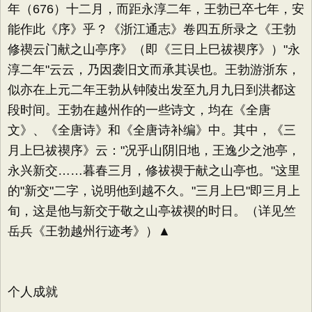
年（676）十二月，而距永淳二年，王勃已卒七年，安
能作此《序》乎？《浙江通志》卷四五所录之《王勃
修禊云门献之山亭序》（即《三日上巳祓禊序》）"永
淳二年"云云，乃因袭旧文而承其误也。王勃游浙东，
似亦在上元二年王勃从钟陵出发至九月九日到洪都这
段时间。王勃在越州作的一些诗文，均在《全唐
文》、《全唐诗》和《全唐诗补编》中。其中，《三
月上巳祓禊序》云："况乎山阴旧地，王逸少之池亭，
永兴新交……暮春三月，修祓禊于献之山亭也。"这里
的"新交"二字，说明他到越不久。"三月上巳"即三月上
旬，这是他与新交于敬之山亭祓禊的时日。（详见竺
岳兵《王勃越州行迹考》）▲
个人成就