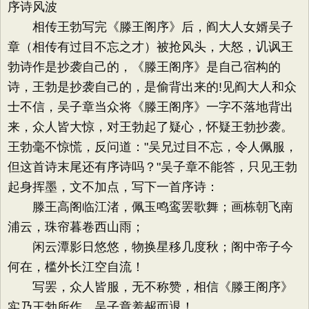
序诗风波
相传王勃写完《滕王阁序》后，阎大人女婿吴子
章（相传有过目不忘之才）被抢风头，大怒，讥讽王
勃诗作是抄袭自己的，《滕王阁序》是自己宿构的
诗，王勃是抄袭自己的，是偷背出来的!见阎大人和众
士不信，吴子章当众将《滕王阁序》一字不落地背出
来，众人皆大惊，对王勃起了疑心，怀疑王勃抄袭。
王勃毫不惊慌，反问道："吴兄过目不忘，令人佩服，
但这首诗末尾还有序诗吗？"吴子章不能答，只见王勃
起身挥墨，文不加点，写下一首序诗：
滕王高阁临江渚，佩玉鸣鸾罢歌舞；画栋朝飞南
浦云，珠帘暮卷西山雨；
闲云潭影日悠悠，物换星移几度秋；阁中帝子今
何在，槛外长江空自流！
写罢，众人皆服，无不称赞，相信《滕王阁序》
实乃王勃所作。吴子章羞赧而退！