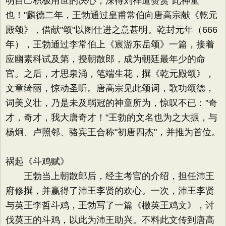
明自己积极用世的决心，深得刘祥道赞赏"此神童
也！"麟德二年，王勃通过皇甫常伯向唐高宗献《乾元
殿颂》，借献"颂"以图仕进之意甚明。乾封元年（666
年），王勃通过李常伯上《宸游东岳颂》一篇，接着
应幽素科试及第，授朝散郎，成为朝廷最年少的命
官。之后，才思泉涌，笔端生花，撰《乾元殿颂》，
文章绮丽，惊动圣听。唐高宗见此颂词，歌功颂德，
词美义壮，乃是未及弱冠的神童所为，惊叹不已："奇
才，奇才，我大唐奇才！"王勃的文名也为之大振，与
杨炯、卢照邻、骆宾王合称"初唐四杰"，并推为首位。
祸起《斗鸡赋》
王勃当上朝散郎后，经主考官的介绍，担任沛王
府修撰，并赢得了沛王李贤的欢心。一次，沛王李贤
与英王李哲斗鸡，王勃写了一篇《檄英王鸡文》，讨
伐英王的斗鸡，以此为沛王助兴。不料此文传到唐高