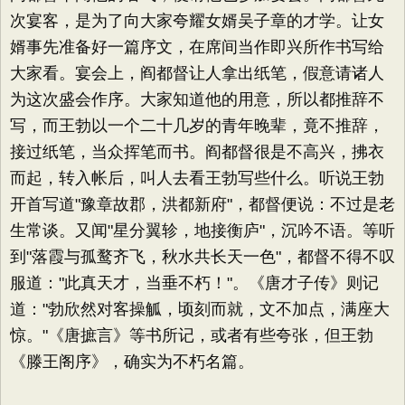
次宴客，是为了向大家夸耀女婿吴子章的才学。让女
婿事先准备好一篇序文，在席间当作即兴所作书写给
大家看。宴会上，阎都督让人拿出纸笔，假意请诸人
为这次盛会作序。大家知道他的用意，所以都推辞不
写，而王勃以一个二十几岁的青年晚辈，竟不推辞，
接过纸笔，当众挥笔而书。阎都督很是不高兴，拂衣
而起，转入帐后，叫人去看王勃写些什么。听说王勃
开首写道"豫章故郡，洪都新府"，都督便说：不过是老
生常谈。又闻"星分翼轸，地接衡庐"，沉吟不语。等听
到"落霞与孤鹜齐飞，秋水共长天一色"，都督不得不叹
服道："此真天才，当垂不朽！"。《唐才子传》则记
道："勃欣然对客操觚，顷刻而就，文不加点，满座大
惊。"《唐摭言》等书所记，或者有些夸张，但王勃
《滕王阁序》，确实为不朽名篇。