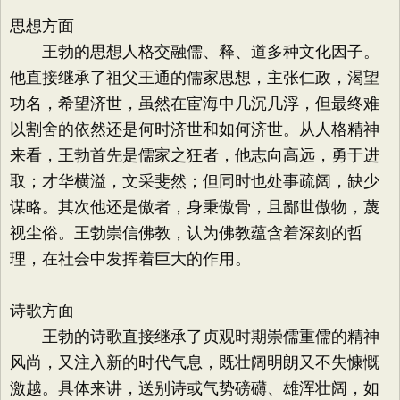
思想方面
王勃的思想人格交融儒、释、道多种文化因子。
他直接继承了祖父王通的儒家思想，主张仁政，渴望
功名，希望济世，虽然在宦海中几沉几浮，但最终难
以割舍的依然还是何时济世和如何济世。从人格精神
来看，王勃首先是儒家之狂者，他志向高远，勇于进
取；才华横溢，文采斐然；但同时也处事疏阔，缺少
谋略。其次他还是傲者，身秉傲骨，且鄙世傲物，蔑
视尘俗。王勃崇信佛教，认为佛教蕴含着深刻的哲
理，在社会中发挥着巨大的作用。
诗歌方面
王勃的诗歌直接继承了贞观时期崇儒重儒的精神
风尚，又注入新的时代气息，既壮阔明朗又不失慷慨
激越。具体来讲，送别诗或气势磅礴、雄浑壮阔，如