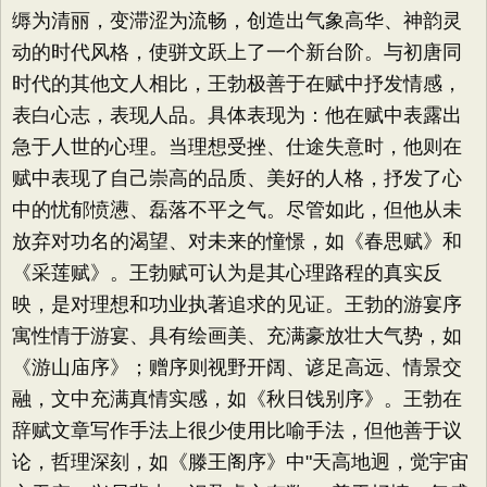
缛为清丽，变滞涩为流畅，创造出气象高华、神韵灵
动的时代风格，使骈文跃上了一个新台阶。与初唐同
时代的其他文人相比，王勃极善于在赋中抒发情感，
表白心志，表现人品。具体表现为：他在赋中表露出
急于人世的心理。当理想受挫、仕途失意时，他则在
赋中表现了自己崇高的品质、美好的人格，抒发了心
中的忧郁愤懑、磊落不平之气。尽管如此，但他从未
放弃对功名的渴望、对未来的憧憬，如《春思赋》和
《采莲赋》。王勃赋可认为是其心理路程的真实反
映，是对理想和功业执著追求的见证。王勃的游宴序
寓性情于游宴、具有绘画美、充满豪放壮大气势，如
《游山庙序》；赠序则视野开阔、谚足高远、情景交
融，文中充满真情实感，如《秋日饯别序》。王勃在
辞赋文章写作手法上很少使用比喻手法，但他善于议
论，哲理深刻，如《滕王阁序》中"天高地迥，觉宇宙