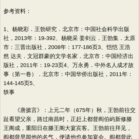
参考资料：
1、杨晓彩．王勃研究．北京市：中国社会科学出版
社，2013年：19-392、杨晓采 姜剑云．王勃集．太原
市：三晋出版社，2008年：177-186页3、恺恺 王浩
然 达夫．文冠群豪的文学名家．北京市：中国经济出
版社，2011年：19-23页4、万永勇．中外名人成才故
事（第一卷）．北京市：中国华侨出版社，2011年：
144-145页5、
轶事
《唐摭言》：上元二年（675年）秋，王勃前往交
趾看望父亲，路过南昌时，正赶上都督阎伯屿新修滕
王阁成，重阳日在滕王阁大宴宾客。王勃前往拜见，
阎都督早闻他的名气，便请他也参加宴会。阎都督此