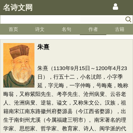
名诗文网
首页
诗文
名句
作者
古籍
朱熹
朱熹（1130年9月15日～1200年4月23
日），行五十二，小名沋郎，小字季
延，字元晦，一字仲晦，号晦庵，晚称
晦翁，又称紫阳先生、考亭先生、沧州病叟、云谷老
人、沧洲病叟、逆翁。谥文，又称朱文公。汉族，祖
籍南宋江南东路徽州府婺源县（今江西省婺源），出
生于南剑州尤溪（今属福建三明市）。南宋著名的理
学家、思想家、哲学家、教育家、诗人、闽学派的代