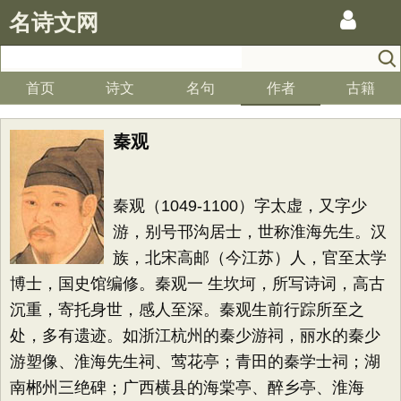
名诗文网
首页
诗文
名句
作者
古籍
秦观
秦观（1049-1100）字太虚，又字少
游，别号邗沟居士，世称淮海先生。汉
族，北宋高邮（今江苏）人，官至太学
博士，国史馆编修。秦观一 生坎坷，所写诗词，高古
沉重，寄托身世，感人至深。秦观生前行踪所至之
处，多有遗迹。如浙江杭州的秦少游祠，丽水的秦少
游塑像、淮海先生祠、莺花亭；青田的秦学士祠；湖
南郴州三绝碑；广西横县的海棠亭、醉乡亭、淮海