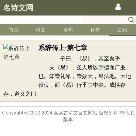
名诗文网
首页
诗文
名句
作者
古籍
系辞传上·第七章
子曰：《易》，其至矣乎！
夫《易》，圣人所以崇德而广业
也。知崇礼卑，崇效天，卑法地。天地
设位，而《易》行乎其中矣。成性存
存，道义之门。
Copyright © 2012-2024 某某古诗文言文网站 版权所有 非商用
版本