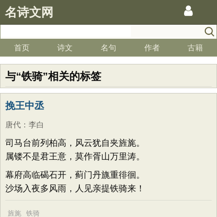
名诗文网
首页
诗文
名句
作者
古籍
与“铁骑”相关的标签
挽王中丞
唐代
：
李白
司马台前列柏高，风云犹自夹旌旄。
属镂不是君王意，莫作胥山万里涛。
幕府高临碣石开，蓟门丹旐重徘徊。
沙场入夜多风雨，人见亲提铁骑来！
旌旄
铁骑