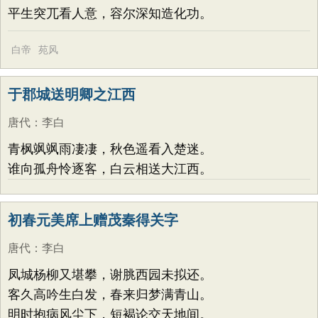
平生突兀看人意，容尔深知造化功。
白帝
苑风
于郡城送明卿之江西
唐代
：
李白
青枫飒飒雨凄凄，秋色遥看入楚迷。
谁向孤舟怜逐客，白云相送大江西。
初春元美席上赠茂秦得关字
唐代
：
李白
凤城杨柳又堪攀，谢脁西园未拟还。
客久高吟生白发，春来归梦满青山。
明时抱病风尘下，短褐论交天地间。