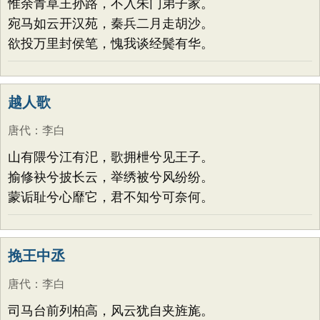
惟余青草王孙路，不入朱门弟子家。
宛马如云开汉苑，秦兵二月走胡沙。
欲投万里封侯笔，愧我谈经鬓有华。
越人歌
唐代
：
李白
山有隈兮江有汜，歌拥枻兮见王子。
揄修袂兮披长云，举绣被兮风纷纷。
蒙诟耻兮心靡它，君不知兮可奈何。
挽王中丞
唐代
：
李白
司马台前列柏高，风云犹自夹旌旄。