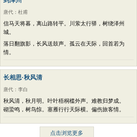
到泽州
唐代
：
杜甫
信马天将暮，离山路转平。川萦太行驿，树绕泽州
城。
落日翻旗影，长风送鼓声。孤云在天际，回首若为
情。
长相思·秋风清
唐代
：
李白
秋风清，秋月明。叶叶梧桐槛外声。难教归梦成。
砌蛩鸣，树鸟惊。塞雁行行天际横。偏伤旅客情。
点击浏览更多