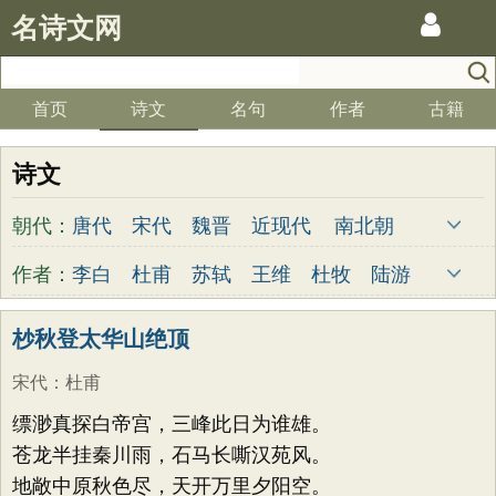
名诗文网
首页
诗文
名句
作者
古籍
诗文
朝代：
唐代
宋代
魏晋
近现代
南北朝
清代
明代
元代
两汉
五代
先秦
作者：
李白
杜甫
苏轼
王维
杜牧
陆游
金朝
隋代
未知
李煜
元稹
韩愈
岑参
齐己
杪秋登太华山绝顶
宋代
：
杜甫
缥渺真探白帝宫，三峰此日为谁雄。
苍龙半挂秦川雨，石马长嘶汉苑风。
地敞中原秋色尽，天开万里夕阳空。