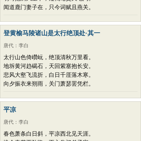
闻道鹿门妻子在，只今词赋且燕关。
登黄榆马陵诸山是太行绝顶处·其一
唐代
：
李白
太行山色倚巑岏，绝顶清秋万里看。
地坼黄河趋碣石，天回紫塞抱长安。
悲风大壑飞流折，白日千厓落木寒。
向夕振衣来朔雨，关门萧瑟罢凭栏。
平凉
唐代
：
李白
春色萧条白日斜，平凉西北见天涯。