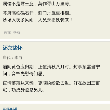
属镂不是君王意，莫作胥山万里涛。
幕府高临碣石开，蓟门丹旐重徘徊。
沙场入夜多风雨，人见亲提铁骑来！
旌旄
铁骑
还京述怀
唐代
：
李白
眉间黄色应归期，正值清秋八月时。封事预需当宁
问，音书先慰倚门思。
宦情落落从来懒，吏牍纷纷欲去迟。好在故园三亩
宅，功成身退是男儿。